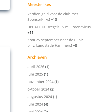
Informeer naar de mogelijkheden!
Meeste likes
Verdien geld voor de club met
SponsorKliks!
+13
UPDATE Huisregels i.v.m. Coronavirus
+11
Kom 25 september naar de Clinic
o.l.v. Landstede Hammers!
+8
Archieven
april 2026
(1)
juni 2025
(1)
november 2024
(1)
oktober 2024
(2)
augustus 2024
(1)
juni 2024
(4)
mei 2024
(2)