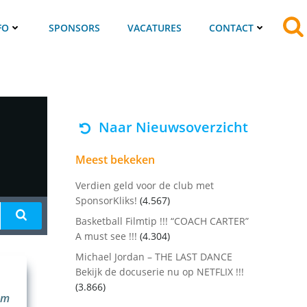
FO
SPONSORS
VACATURES
CONTACT
Naar Nieuwsoverzicht
Meest bekeken
Verdien geld voor de club met
SponsorKliks!
(4.567)
Basketball Filmtip !!! “COACH CARTER”
A must see !!!
(4.304)
Michael Jordan – THE LAST DANCE
Bekijk de docuserie nu op NETFLIX !!!
(3.866)
am
Jouw Logo op onze website of wedstrijdtenues ?